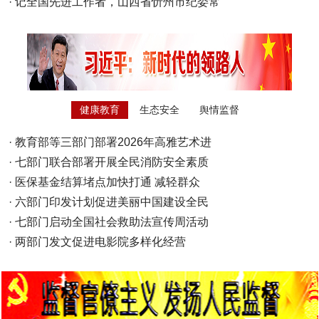
·
记全国先进工作者，山西省忻州市纪委常
健康教育
生态安全
舆情监督
·
教育部等三部门部署2026年高雅艺术进
·
七部门联合部署开展全民消防安全素质
·
医保基金结算堵点加快打通 减轻群众
·
六部门印发计划促进美丽中国建设全民
·
七部门启动全国社会救助法宣传周活动
·
两部门发文促进电影院多样化经营