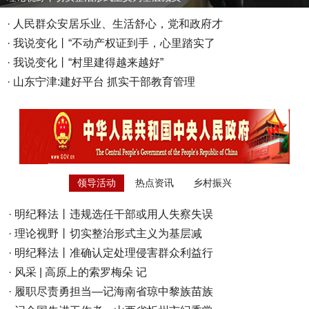
·
人民群众安居乐业、生活舒心，党和政府才
·
我说变化丨“不动产权证到手，心里踏实了
·
我说变化丨“村里建得越来越好”
·
山东宁津:建好平台 抓实干部教育管理
领导活动
热点资讯
乡村振兴
·
明纪释法丨违规选任干部或用人失察失误
·
理论视野丨切实整治形式主义为基层减
·
明纪释法丨准确认定处理侵害群众利益行
·
风采 | 高原上的索罗梅朵 记
·
履职尽责勇担当—记海南省琼中黎族苗族