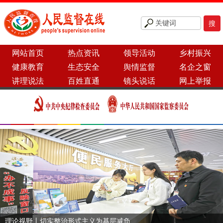
网站首页
热点资讯
领导活动
乡村振兴
健康教育
生态安全
舆情监督
名企之窗
讲理说法
百姓直通
镜头说话
网上举报
理论视野丨切实整治形式主义为基层减负