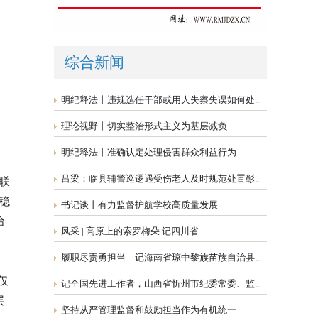
综合新闻
明纪释法丨违规选任干部或用人失察失误如何处..
理论视野丨切实整治形式主义为基层减负
明纪释法丨准确认定处理侵害群众利益行为
吕梁：临县辅警巡逻遇受伤老人及时规范处置彰..
联
稳
书记谈丨有力监督护航学校高质量发展
治
风采 | 高原上的索罗梅朵 记四川省..
履职尽责勇担当—记海南省琼中黎族苗族自治县..
仅
记全国先进工作者，山西省忻州市纪委常委、监..
层
坚持从严管理监督和鼓励担当作为有机统一