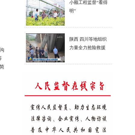
小额工程监督“看得
明”
陕西 四川等地组织
力量全力抢险救援
沟
等
简