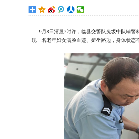
9月8日清晨7时许，临县交警队兔坂中队辅警
现一名老年妇女满脸血迹、瘫坐路边，身体状态