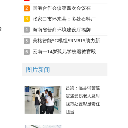
闽港合作会议第四次会议在
张家口市怀来县：多处石料厂
发
海南省营商环境建设厅揭牌
美格智能5G模组SRM815助力新
云南一14岁孤儿学校遭教官殴
图片新闻
吕梁：临县辅警巡
逻遇受伤老人及时
规范处置彰显责任
担当