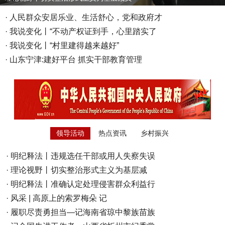
·
人民群众安居乐业、生活舒心，党和政府才
·
我说变化丨“不动产权证到手，心里踏实了
·
我说变化丨“村里建得越来越好”
·
山东宁津:建好平台 抓实干部教育管理
领导活动
热点资讯
乡村振兴
·
明纪释法丨违规选任干部或用人失察失误
·
理论视野丨切实整治形式主义为基层减
·
明纪释法丨准确认定处理侵害群众利益行
·
风采 | 高原上的索罗梅朵 记
·
履职尽责勇担当—记海南省琼中黎族苗族