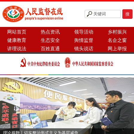
网站首页
热点资讯
领导活动
乡村振兴
健康教育
生态安全
舆情监督
名企之窗
讲理说法
百姓直通
镜头说话
网上举报
理论视野丨切实整治形式主义为基层减负