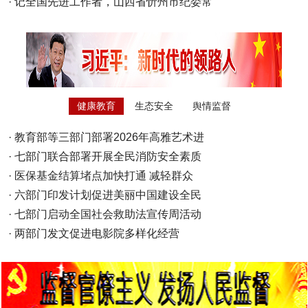
·
记全国先进工作者，山西省忻州市纪委常
健康教育
生态安全
舆情监督
·
教育部等三部门部署2026年高雅艺术进
·
七部门联合部署开展全民消防安全素质
·
医保基金结算堵点加快打通 减轻群众
·
六部门印发计划促进美丽中国建设全民
·
七部门启动全国社会救助法宣传周活动
·
两部门发文促进电影院多样化经营