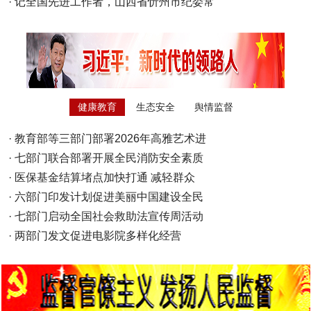
·
记全国先进工作者，山西省忻州市纪委常
健康教育
生态安全
舆情监督
·
教育部等三部门部署2026年高雅艺术进
·
七部门联合部署开展全民消防安全素质
·
医保基金结算堵点加快打通 减轻群众
·
六部门印发计划促进美丽中国建设全民
·
七部门启动全国社会救助法宣传周活动
·
两部门发文促进电影院多样化经营