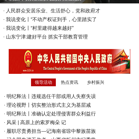
·
人民群众安居乐业、生活舒心，党和政府才
·
我说变化丨“不动产权证到手，心里踏实了
·
我说变化丨“村里建得越来越好”
·
山东宁津:建好平台 抓实干部教育管理
领导活动
热点资讯
乡村振兴
·
明纪释法丨违规选任干部或用人失察失误
·
理论视野丨切实整治形式主义为基层减
·
明纪释法丨准确认定处理侵害群众利益行
·
风采 | 高原上的索罗梅朵 记
·
履职尽责勇担当—记海南省琼中黎族苗族