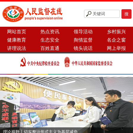
网站首页
热点资讯
领导活动
乡村振兴
健康教育
生态安全
舆情监督
名企之窗
讲理说法
百姓直通
镜头说话
网上举报
理论视野丨切实整治形式主义为基层减负