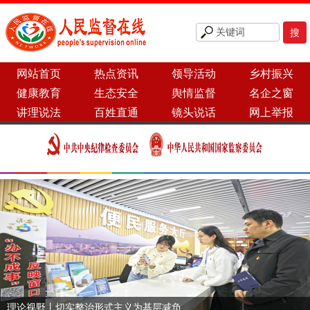
网站首页
热点资讯
领导活动
乡村振兴
健康教育
生态安全
舆情监督
名企之窗
讲理说法
百姓直通
镜头说话
网上举报
理论视野丨切实整治形式主义为基层减负