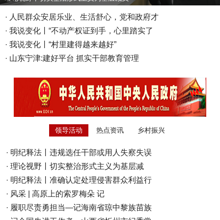
·
人民群众安居乐业、生活舒心，党和政府才
·
我说变化丨“不动产权证到手，心里踏实了
·
我说变化丨“村里建得越来越好”
·
山东宁津:建好平台 抓实干部教育管理
领导活动
热点资讯
乡村振兴
·
明纪释法丨违规选任干部或用人失察失误
·
理论视野丨切实整治形式主义为基层减
·
明纪释法丨准确认定处理侵害群众利益行
·
风采 | 高原上的索罗梅朵 记
·
履职尽责勇担当—记海南省琼中黎族苗族