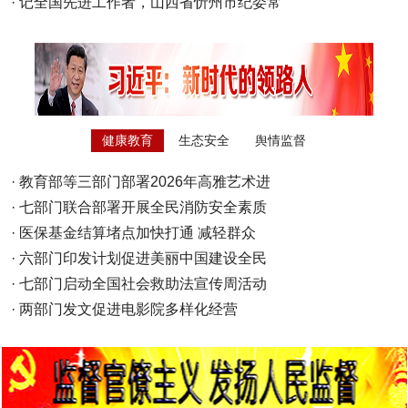
·
记全国先进工作者，山西省忻州市纪委常
健康教育
生态安全
舆情监督
·
教育部等三部门部署2026年高雅艺术进
·
七部门联合部署开展全民消防安全素质
·
医保基金结算堵点加快打通 减轻群众
·
六部门印发计划促进美丽中国建设全民
·
七部门启动全国社会救助法宣传周活动
·
两部门发文促进电影院多样化经营